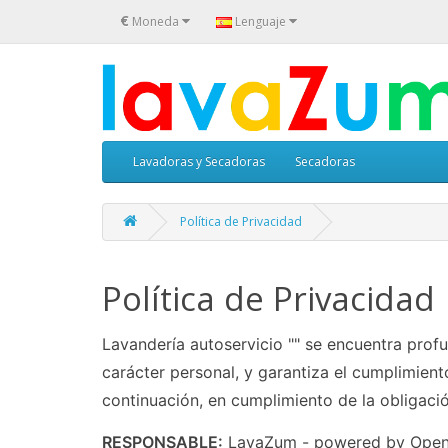
€
Moneda
Lenguaje
Lavadoras y Secadoras
Secadoras
Política de Privacidad
Política de Privacidad
Lavandería autoservicio "" se encuentra pro
carácter personal, y garantiza el cumplimien
continuación, en cumplimiento de la obligació
RESPONSABLE:
LavaZum - powered by OpenVe